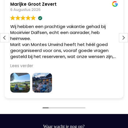
Marijke Groot Zevert
6 Augustus 2026
Wij hebben een prachtige vakantie gehad bij
Mooirivier Dalfsen, echt een aanrader, heb
heimwee.
Marit van Montes Unwind heeft het héél goed
georganiseerd voor ons, vooraf goede vragen
gesteld bij het reserveren, wat onze wensen zijn,
daar is goed op ingespeeld.
Lees verder
Wij hebben de datum van weggaan verplaatst
ook daar heeft ze goed bij geholpen.
Dik tevreden, ga zo door met Montes Unwind.
Waar wacht je nog op?